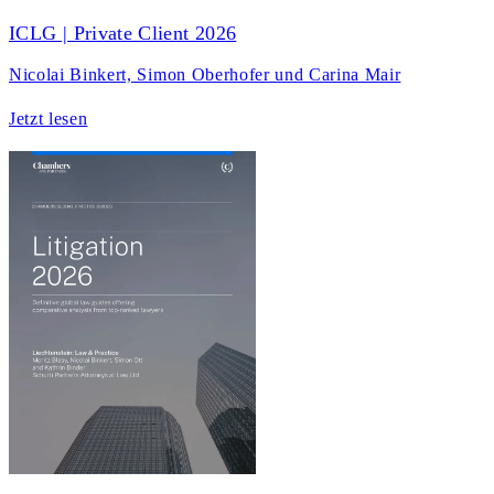
ICLG | Private Client 2026
Nicolai Binkert, Simon Oberhofer und Carina Mair
Jetzt lesen