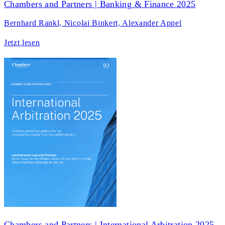
Chambers and Partners | Banking & Finance 2025
Bernhard Rankl, Nicolai Binkert, Alexander Appel
Jetzt lesen
Chambers and Partners | International Arbitration 2025