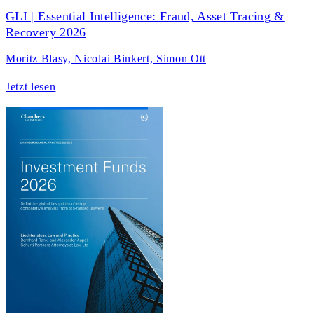
GLI | Essential Intelligence: Fraud, Asset Tracing &
Recovery 2026
Moritz Blasy, Nicolai Binkert, Simon Ott
Jetzt lesen