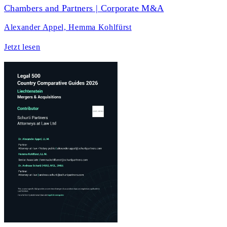
Chambers and Partners | Corporate M&A
Alexander Appel, Hemma Kohlfürst
Jetzt lesen