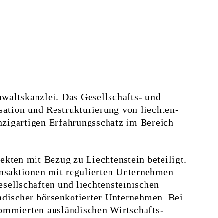
waltskanzlei. Das Ge­sell­schafts- und
sation und Restrukturierung von liechten­
nzigartigen Erfahrungs­­schatz im Bereich
ekten mit Bezug zu Liechtenstein beteiligt.
ransaktionen mit regulierten Unternehmen
esellschaften und liechten­steinischen
­discher börsenkotierter Unter­nehmen. Bei
ommierten ausländischen Wirt­schafts­­