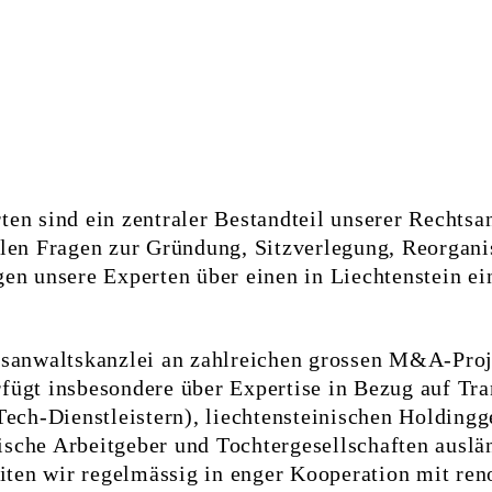
ten sind ein zentraler Bestandteil unserer Rechtsan
llen Fragen zur Gründung, Sitzverlegung, Reor­gani
gen unsere Experten über einen in Liechtenstein ei
ts­anwalts­kanzlei an zahlreichen grossen M&A-Proj
verfügt insbesondere über Expertise in Bezug auf T
ch-Dienst­leistern), liechten­steinischen Holding­g
sche Arbeitgeber und Tochtergesellschaften aus­län
ten wir regel­mässig in enger Kooperation mit ren