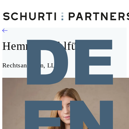
Hemma Kohlfürst
Rechtsanwältin, LL.M.