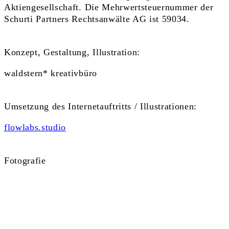
Aktiengesellschaft. Die Mehrwertsteuernummer der
Schurti Partners Rechtsanwälte AG ist 59034.
Konzept, Gestaltung, Illustration:
waldstern* kreativbüro
Umsetzung des Internetauftritts / Illustrationen:
flowlabs.studio
Fotografie
flowlabs.studio
,
karner.li
Die Inhalte auf dieser Website wurden mit der
gebotenen Sorgfalt erstellt und entsprechend auf ihre
Richtigkeit hin geprüft. Die geteilten Inhalte dienen