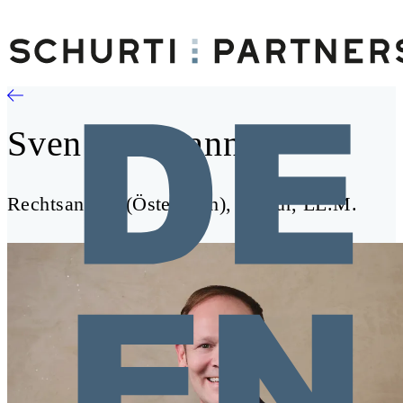
Sven Hollmann
Rechtsanwalt (Österreich), Dr. iur, LL.M.