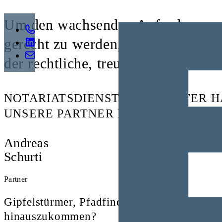
Um den wachsenden Anforderungen
gerecht zu werden, bieten wir unse
der rechtliche, treuhänderische un
NOTARIATSDIENSTE AUS ERSTER H
UNSERE PARTNER IN LIECHTENSTE
Andreas
Schurti
Partner
Gipfelstürmer, Pfadfinder, Entdecker, Weg
hinauszukommen?