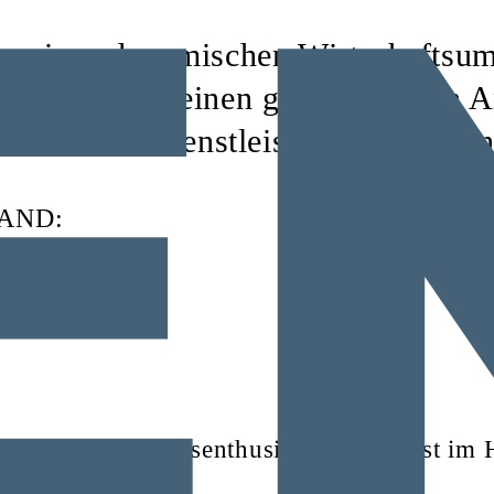
 eines dynamischen Wirtschaftsum
ren Klienten einen ganzheitlichen A
d notarielle Dienstleistungen umspan
AND:
IN
begleiter, Aufstiegsenthusiast? Teamgeist i