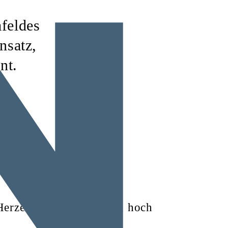
feldes
nsatz,
nt.
m Herzen und den Wunsch, hoch