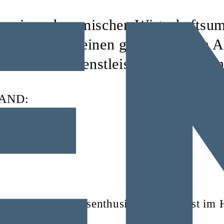
 eines dynamischen Wirtschaftsum
ren Klienten einen ganzheitlichen A
d notarielle Dienstleistungen umspan
AND:
IN
begleiter, Aufstiegsenthusiast? Teamgeist i