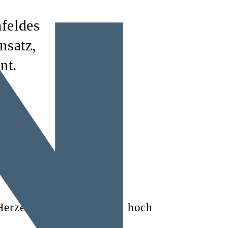
feldes
nsatz,
nt.
m Herzen und den Wunsch, hoch