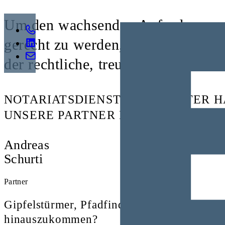
Um den wachsenden Anforderungen
gerecht zu werden, bieten wir unse
der rechtliche, treuhänderische un
NOTARIATSDIENSTE AUS ERSTER H
UNSERE PARTNER IN LIECHTENSTE
Andreas
Schurti
Partner
Gipfelstürmer, Pfadfinder, Entdecker, Weg
hinauszukommen?